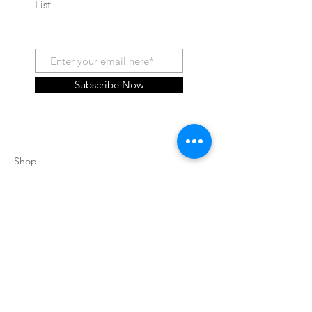
List
Subscribe Now
Shop
About Us
Contatti