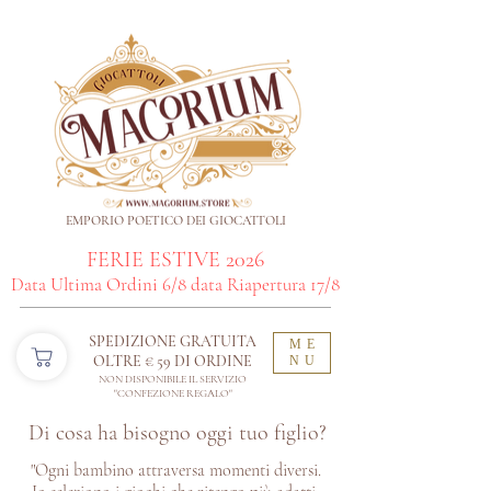
EMPORIO POETICO DEI GIOCATTOLI
FERIE ESTIVE 2026
Data Ultima Ordini 6/8 data Riapertura 17/8
SPEDIZIONE GRATUITA
ME
OLTRE € 59 DI ORDINE​
NU
NON DISPONIBILE IL SERVIZIO
"CONFEZIONE REGALO"
Di cosa ha bisogno oggi tuo figlio?
"Ogni bambino attraversa momenti diversi.