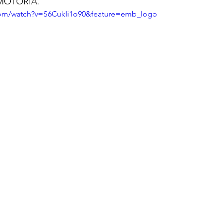
MOTORIA.
com/watch?v=S6CukIi1o90&feature=emb_logo