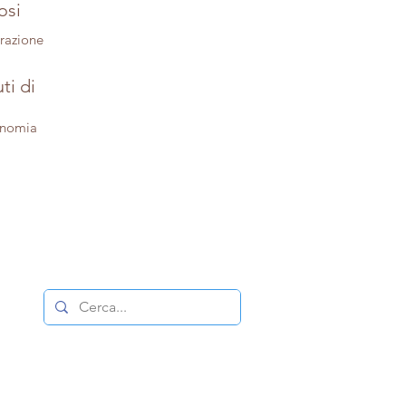
osi
trazione
ti di
onomia