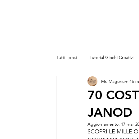
Tutti i post
Tutorial Giochi Creativi
Mr. Magorium
16 m
Appunti dalla Bottega
70 COST
JANOD
Aggiornamento:
17 mar 2
SCOPRI LE MILLE O