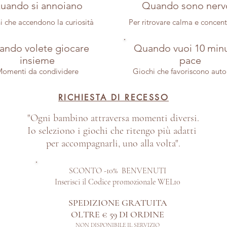
uando si annoiano
Quando sono nerv
i che accendono la curiosità
Per ritrovare calma e concen
ndo volete giocare
Quando vuoi 10 minu
insieme
pace
omenti da condividere
Giochi che favoriscono aut
RICHIESTA DI RECESSO
"Ogni bambino attraversa momenti diversi.
Io seleziono i giochi che ritengo più adatti
per accompagnarli, uno alla volta".
SCONTO -10% BENVENUTI
Inserisci il Codice promozionale WEL10
SPEDIZIONE GRATUITA
OLTRE € 59 DI ORDINE​
NON DISPONIBILE IL SERVIZIO