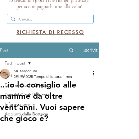
Io seleziono i giochi che ritengo più adatti
per accompagnarli, uno alla volta".
RICHIESTA DI RECESSO
Post
Iscriviti
Tutti i post
Mr. Magorium
Tutti i post
26 nov 2025
Tempo di lettura: 1 min
...io lo consiglio alle
Tutorial Giochi Creativi
mamme da oltre
Tutorial Giochi Educativi
Informazione
vent’anni. Vuoi sapere
Appunti dalla Bottega
che gioco è?