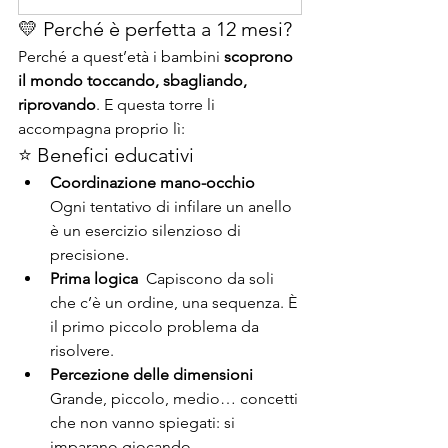
💛 Perché è perfetta a 12 mesi?
Perché a quest’età i bambini 
scoprono 
il mondo toccando, sbagliando, 
riprovando
. E questa torre li 
accompagna proprio lì:
⭐ Benefici educativi
Coordinazione mano-occhio  
Ogni tentativo di infilare un anello 
è un esercizio silenzioso di 
precisione.
Prima logica  
Capiscono da soli 
che c’è un ordine, una sequenza. È 
il primo piccolo problema da 
risolvere.
Percezione delle dimensioni  
Grande, piccolo, medio… concetti 
che non vanno spiegati: si 
imparano giocando.