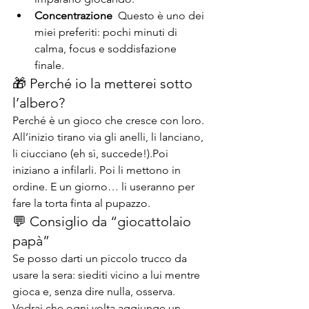
Concentrazione  
Questo è uno dei 
miei preferiti: pochi minuti di 
calma, focus e soddisfazione 
finale.
🎁 Perché io la metterei sotto 
l’albero?
Perché è un gioco che cresce con loro. 
All’inizio tirano via gli anelli, li lanciano, 
li ciucciano (eh sì, succede!).Poi 
iniziano a infilarli. Poi li mettono in 
ordine. E un giorno… li useranno per 
fare la torta finta al pupazzo.
💬 Consiglio da “giocattolaio 
papà”
Se posso darti un piccolo trucco da 
usare la sera: siediti vicino a lui mentre 
gioca e, senza dire nulla, osserva. 
Vedrai che ogni volta aggiunge un 