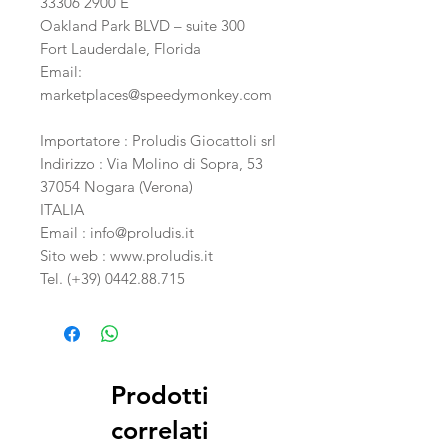
33306 2900 E
Oakland Park BLVD – suite 300
Fort Lauderdale, Florida
Email:
marketplaces@speedymonkey.com
Importatore
: Proludis Giocattoli srl
Indirizzo
: Via Molino di Sopra, 53
37054 Nogara (Verona)
ITALIA
Email :
info@proludis.it
Sito web :
www.proludis.it
Tel. (+39) 0442.88.715
Prodotti
correlati