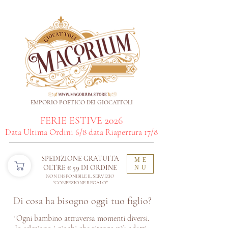
EMPORIO POETICO DEI GIOCATTOLI
FERIE ESTIVE 2026
Data Ultima Ordini 6/8 data Riapertura 17/8
SPEDIZIONE GRATUITA
ME
OLTRE € 59 DI ORDINE​
NU
NON DISPONIBILE IL SERVIZIO
"CONFEZIONE REGALO"
Di cosa ha bisogno oggi tuo figlio?
"Ogni bambino attraversa momenti diversi.