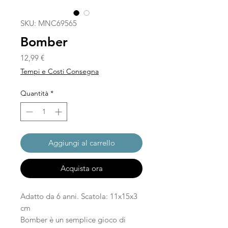
SKU: MNC69565
Bomber
Prezzo
12,99 €
Tempi e Costi Consegna
Quantità
*
Aggiungi al carrello
Acquista ora
Adatto da 6 anni. Scatola: 11x15x3
cm
Bomber è un semplice gioco di