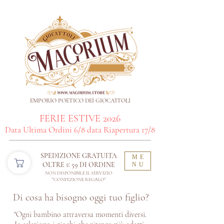
EMPORIO POETICO DEI GIOCATTOLI
FERIE ESTIVE 2026
Data Ultima Ordini 6/8 data Riapertura 17/8
SPEDIZIONE GRATUITA
ME
OLTRE € 59 DI ORDINE​
NU
NON DISPONIBILE IL SERVIZIO
"CONFEZIONE REGALO"
Di cosa ha bisogno oggi tuo figlio?
"Ogni bambino attraversa momenti diversi.