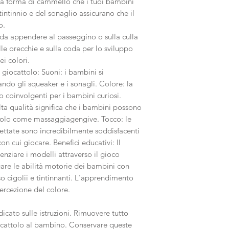
 a forma di cammello che i tuoi bambini
intinnio e del sonaglio assicurano che il
o.
 da appendere al passeggino o sulla culla
lle orecchie e sulla coda per lo sviluppo
i colori.
giocattolo: Suoni: i bambini si
zando gli squeaker e i sonagli. Colore: la
o coinvolgenti per i bambini curiosi.
lta qualità significa che i bambini possono
attolo come massaggiagengive. Tocco: le
ettate sono incredibilmente soddisfacenti
on cui giocare. Benefici educativi: Il
enziare i modelli attraverso il gioco
legare le abilità motorie dei bambini con
o cigolii e tintinnanti. L'apprendimento
percezione del colore.
cato sulle istruzioni. Rimuovere tutto
iocattolo al bambino. Conservare queste