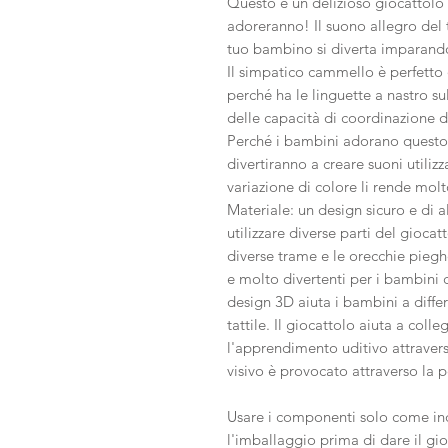
Questo è un delizioso giocattolo
adoreranno! Il suono allegro del t
tuo bambino si diverta imparand
Il simpatico cammello è perfetto
perché ha le linguette a nastro su
delle capacità di coordinazione de
Perché i bambini adorano questo 
divertiranno a creare suoni utiliz
variazione di colore li rende molt
Materiale: un design sicuro e di a
utilizzare diverse parti del gioc
diverse trame e le orecchie piegh
e molto divertenti per i bambini c
design 3D aiuta i bambini a differ
tattile. Il giocattolo aiuta a col
l'apprendimento uditivo attravers
visivo è provocato attraverso la 
Usare i componenti solo come indi
l'imballaggio prima di dare il g