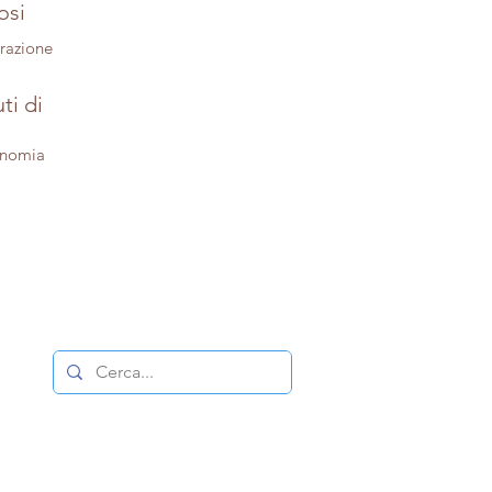
osi
trazione
ti di
onomia