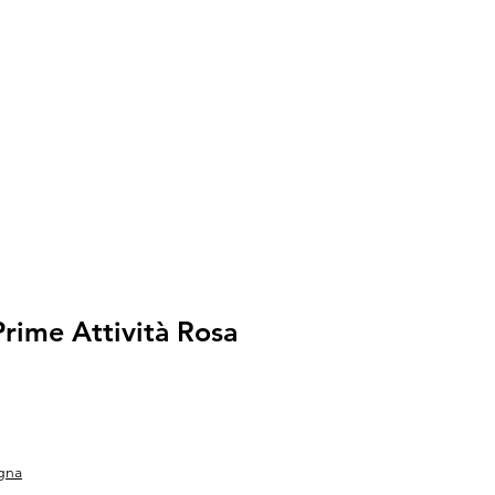
rime Attività Rosa
lare
zo scontato
gna