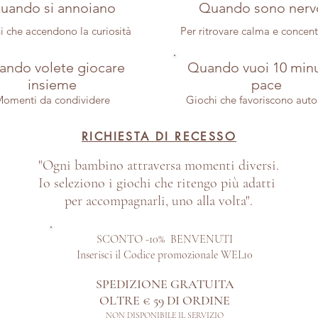
uando si annoiano
Quando sono nerv
i che accendono la curiosità
Per ritrovare calma e concen
ndo volete giocare
Quando vuoi 10 minu
insieme
pace
omenti da condividere
Giochi che favoriscono aut
RICHIESTA DI RECESSO
"Ogni bambino attraversa momenti diversi.
Io seleziono i giochi che ritengo più adatti
per accompagnarli, uno alla volta".
SCONTO -10% BENVENUTI
Inserisci il Codice promozionale WEL10
SPEDIZIONE GRATUITA
OLTRE € 59 DI ORDINE​
NON DISPONIBILE IL SERVIZIO