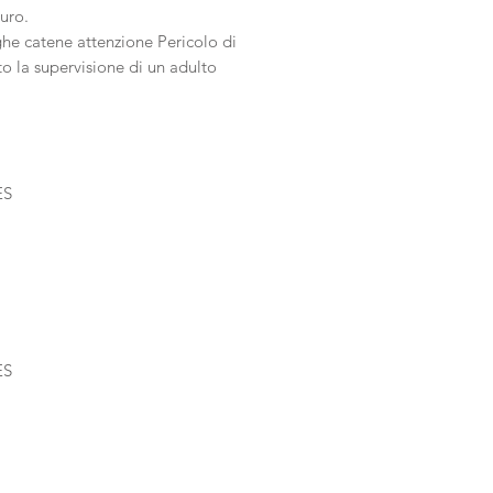
uro.
he catene attenzione Pericolo di
to la supervisione di un adulto
ES
ES