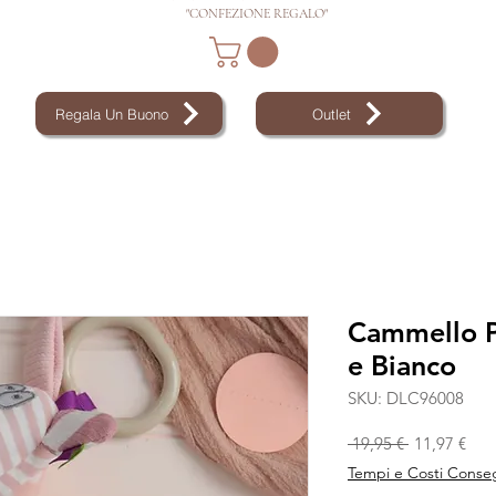
"CONFEZIONE REGALO"
Regala Un Buono
Outlet
Cammello P
e Bianco
SKU: DLC96008
Prezzo rego
Prez
 19,95 € 
11,97 €
Tempi e Costi Conse