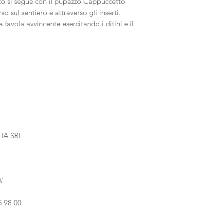
ato si segue con il pupazzo Cappuccetto
o sul sentiero e attraverso gli inserti.
 favola avvincente esercitando i ditini e il
IA SRL
’
5 98 00