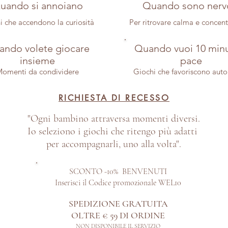
uando si annoiano
Quando sono nerv
i che accendono la curiosità
Per ritrovare calma e concen
ndo volete giocare
Quando vuoi 10 minu
insieme
pace
omenti da condividere
Giochi che favoriscono aut
RICHIESTA DI RECESSO
"Ogni bambino attraversa momenti diversi.
Io seleziono i giochi che ritengo più adatti
per accompagnarli, uno alla volta".
SCONTO -10% BENVENUTI
Inserisci il Codice promozionale WEL10
SPEDIZIONE GRATUITA
OLTRE € 59 DI ORDINE​
NON DISPONIBILE IL SERVIZIO