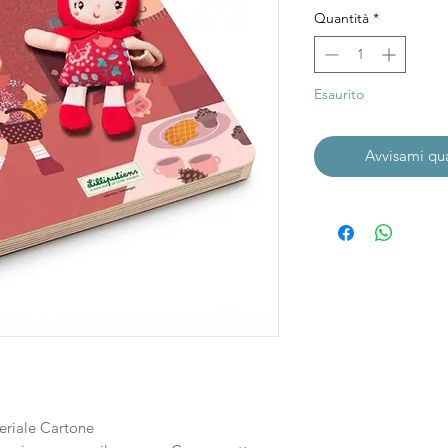
Quantità
*
Esaurito
Avvisami qu
riale Cartone