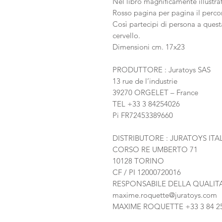
Nel libro magnificamente illustr
Rosso pagina per pagina il percors
Così partecipi di persona a questa
cervello.
Dimensioni cm. 17x23
PRODUTTORE : Juratoys SAS
13 rue de l’industrie
39270 ORGELET – France
TEL +33 3 84254026
Pi FR72453389660
DISTRIBUTORE : JURATOYS ITAL
CORSO RE UMBERTO 71
10128 TORINO
CF / PI 12000720016
RESPONSABILE DELLA QUALITA
maxime.roquette@juratoys.com
MAXIME ROQUETTE
+33 3 84 2