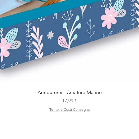
Vista rapida
Amigurumi - Creature Marine
Prezzo
17,99 €
Tempi e Costi Consegna