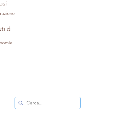
osi
trazione
ti di
onomia