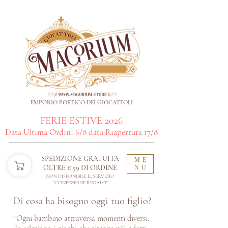
EMPORIO POETICO DEI GIOCATTOLI
FERIE ESTIVE 2026
Data Ultima Ordini 6/8 data Riapertura 17/8
SPEDIZIONE GRATUITA
ME
OLTRE € 59 DI ORDINE​
NU
NON DISPONIBILE IL SERVIZIO
"CONFEZIONE REGALO"
Di cosa ha bisogno oggi tuo figlio?
"Ogni bambino attraversa momenti diversi.