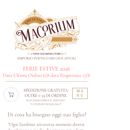
EMPORIO POETICO DEI GIOCATTOLI
FERIE ESTIVE 2026
Data Ultima Ordini 6/8 data Riapertura 17/8
SPEDIZIONE GRATUITA
ME
OLTRE € 59 DI ORDINE​
NU
NON DISPONIBILE IL SERVIZIO
"CONFEZIONE REGALO"
Di cosa ha bisogno oggi tuo figlio?
"Ogni bambino attraversa momenti diversi.