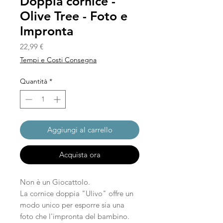
Doppia cornice -
Olive Tree - Foto e
Impronta
Prezzo
22,99 €
Tempi e Costi Consegna
Quantità
*
Aggiungi al carrello
Acquista ora
Non è un Giocattolo.
La cornice doppia "Ulivo" offre un
modo unico per esporre sia una
foto che l'impronta del bambino.