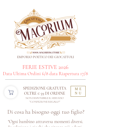
EMPORIO POETICO DEI GIOCATTOLI
FERIE ESTIVE 2026
Data Ultima Ordini 6/8 data Riapertura 17/8
SPEDIZIONE GRATUITA
ME
OLTRE € 59 DI ORDINE​
NU
NON DISPONIBILE IL SERVIZIO
"CONFEZIONE REGALO"
Di cosa ha bisogno oggi tuo figlio?
"Ogni bambino attraversa momenti diversi.