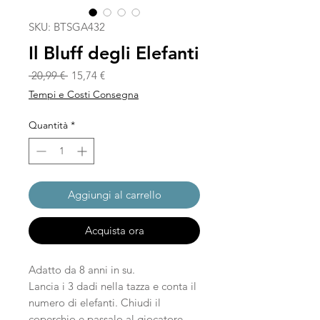
SKU: BTSGA432
Il Bluff degli Elefanti
Prezzo regolare
Prezzo scontato
 20,99 € 
15,74 €
Tempi e Costi Consegna
Quantità
*
Aggiungi al carrello
Acquista ora
Adatto da 8 anni in su.
Lancia i 3 dadi nella tazza e conta il
numero di elefanti. Chiudi il
coperchio e passalo al giocatore