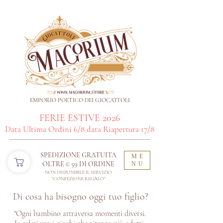
EMPORIO POETICO DEI GIOCATTOLI
FERIE ESTIVE 2026
Data Ultima Ordini 6/8 data Riapertura 17/8
SPEDIZIONE GRATUITA
ME
OLTRE € 59 DI ORDINE​
NU
NON DISPONIBILE IL SERVIZIO
"CONFEZIONE REGALO"
Di cosa ha bisogno oggi tuo figlio?
"Ogni bambino attraversa momenti diversi.