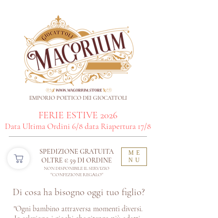
EMPORIO POETICO DEI GIOCATTOLI
FERIE ESTIVE 2026
Data Ultima Ordini 6/8 data Riapertura 17/8
SPEDIZIONE GRATUITA
ME
OLTRE € 59 DI ORDINE​
NU
NON DISPONIBILE IL SERVIZIO
"CONFEZIONE REGALO"
Di cosa ha bisogno oggi tuo figlio?
"Ogni bambino attraversa momenti diversi.