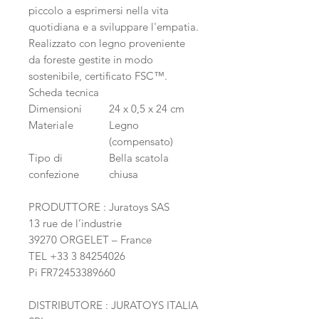
piccolo a esprimersi nella vita
quotidiana e a sviluppare l'empatia.
Realizzato con legno proveniente
da foreste gestite in modo
sostenibile, certificato FSC™.
Scheda tecnica
Dimensioni
24 x 0,5 x 24 cm
Materiale
Legno
(compensato)
Tipo di
Bella scatola
confezione
chiusa
PRODUTTORE : Juratoys SAS
13 rue de l’industrie
39270 ORGELET – France
TEL +33 3 84254026
Pi FR72453389660
DISTRIBUTORE : JURATOYS ITALIA