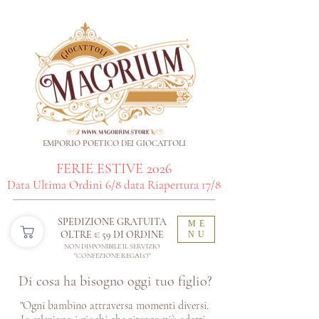
EMPORIO POETICO DEI GIOCATTOLI
FERIE ESTIVE 2026
Data Ultima Ordini 6/8 data Riapertura 17/8
SPEDIZIONE GRATUITA
ME
OLTRE € 59 DI ORDINE​
NU
NON DISPONIBILE IL SERVIZIO
"CONFEZIONE REGALO"
Di cosa ha bisogno oggi tuo figlio?
"Ogni bambino attraversa momenti diversi.