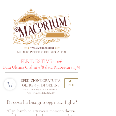
EMPORIO POETICO DEI GIOCATTOLI
FERIE ESTIVE 2026
Data Ultima Ordini 6/8 data Riapertura 17/8
SPEDIZIONE GRATUITA
ME
OLTRE € 59 DI ORDINE​
NU
NON DISPONIBILE IL SERVIZIO
"CONFEZIONE REGALO"
Di cosa ha bisogno oggi tuo figlio?
"Ogni bambino attraversa momenti diversi.