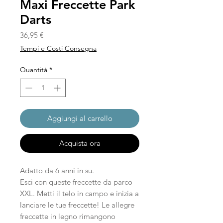
Maxi Freccette Park
Darts
Prezzo
36,95 €
Tempi e Costi Consegna
Quantità
*
Aggiungi al carrello
Acquista ora
Adatto da 6 anni in su.
Esci con queste freccette da parco
XXL. Metti il telo in campo e inizia a
lanciare le tue freccette! Le allegre
freccette in legno rimangono