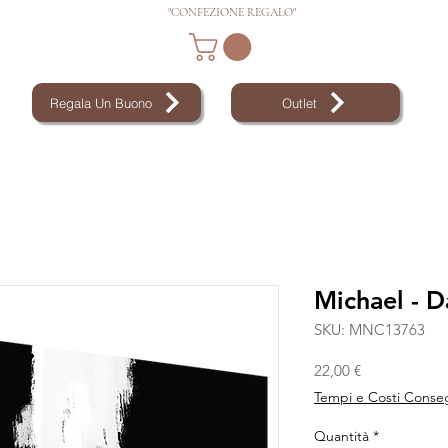
"CONFEZIONE REGALO"
Regala Un Buono
Outlet
Michael - 
SKU: MNC13763
Prezzo
22,00 €
Tempi e Costi Conse
Quantità
*