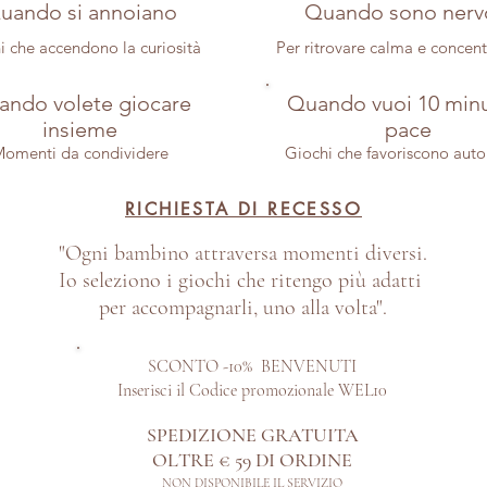
uando si annoiano
Quando sono nerv
i che accendono la curiosità
Per ritrovare calma e concen
ndo volete giocare
Quando vuoi 10 minu
insieme
pace
omenti da condividere
Giochi che favoriscono aut
RICHIESTA DI RECESSO
"Ogni bambino attraversa momenti diversi.
Io seleziono i giochi che ritengo più adatti
per accompagnarli, uno alla volta".
SCONTO -10% BENVENUTI
Inserisci il Codice promozionale WEL10
SPEDIZIONE GRATUITA
OLTRE € 59 DI ORDINE​
NON DISPONIBILE IL SERVIZIO