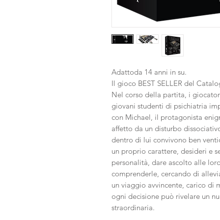
Adattoda 14 anni in su.
Il gioco BEST SELLER del Catalog
Nel corso della partita, i giocato
giovani studenti di psichiatria im
con Michael, il protagonista eni
affetto da un disturbo dissociati
dentro di lui convivono ben venti
un proprio carattere, desideri e s
personalità, dare ascolto alle lor
comprenderle, cercando di allevia
un viaggio avvincente, carico di m
ogni decisione può rivelare un n
straordinaria.