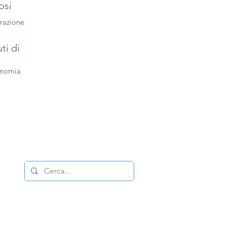
osi
trazione
ti di
onomia