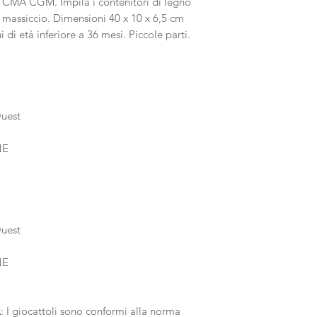
e CMA CGM. Impila i contenitori di legno
 massiccio. Dimensioni 40 x 10 x 6,5 cm
di età inferiore a 36 mesi. Piccole parti.
Ouest
NE
Ouest
NE
 giocattoli sono conformi alla norma