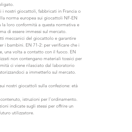
ligato.
i i nostri giocattoli, fabbricati in Francia o
 alla norma europea sui giocattoli NF-EN
a la loro conformità a questa normativa e
rima di essere immessi sul mercato.
etti meccanici del giocattolo e garantire
r i bambini. EN 71-2: per verificare che i
, una volta a contatto con il fuoco. EN
ilizzati non contengano materiali tossici per
rmità ci viene rilasciato dal laboratorio
utorizzandoci a immetterlo sul mercato.
ui nostri giocattoli sulla confezione: età
contenuto, istruzioni per l'ordinamento.
ni indicate sugli stessi per offrire un
uturo utilizzatore.