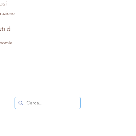
osi
trazione
ti di
onomia