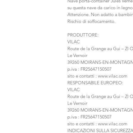
Nave porta-container Jules Vern
su questa nave da carico in legno
Attenzione. Non adatto a bambini 
Rischio di soffocamento.
PRODUTTORE:
VILAC
Route de la Grange au Gui – ZI 
Le Vernoir
39260 MOIRANS-EN-MONTAG
p.iva : FR25647150507
sito e contatti : www.vilac.com
RESPONSABILE EUROPEO:
VILAC
Route de la Grange au Gui – ZI 
Le Vernoir
39260 MOIRANS-EN-MONTAG
p.iva : FR25647150507
sito e contatti : www.vilac.com
INDICAZIONI SULLA SICUREZZA: I