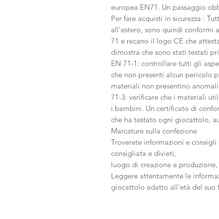
europea EN71. Un passaggio obb
Per fare acquisti in sicurezza : Tutt
all'estero, sono quindi conformi
71 e recano il logo CE che attest
dimostra che sono stati testati p
EN 71-1: controllare tutti gli asp
che non presenti alcun pericolo pe
materiali non presentino anomalie
71-3: verificare che i materiali ut
i bambini. Un certificato di confo
che ha testato ogni giocattolo, a
Marcature sulla confezione
Troverete informazioni e consigli s
consigliata e divieti,
luogo di creazione e produzione, 
Leggere attentamente le informazio
giocattolo adatto all'età del suo f