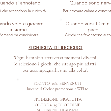
uando si annoiano
Quando sono nerv
i che accendono la curiosità
Per ritrovare calma e concen
ndo volete giocare
Quando vuoi 10 minu
insieme
pace
omenti da condividere
Giochi che favoriscono aut
RICHIESTA DI RECESSO
"Ogni bambino attraversa momenti diversi.
Io seleziono i giochi che ritengo più adatti
per accompagnarli, uno alla volta".
SCONTO -10% BENVENUTI
Inserisci il Codice promozionale WEL10
SPEDIZIONE GRATUITA
OLTRE € 59 DI ORDINE​
NON DISPONIBILE IL SERVIZIO