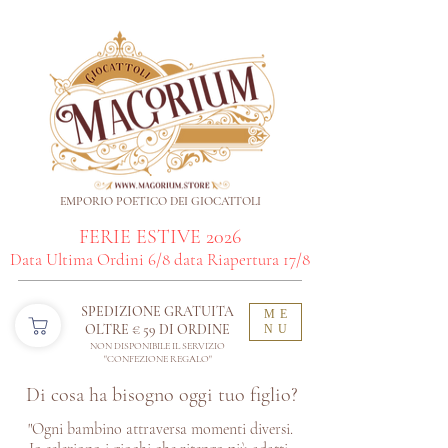
EMPORIO POETICO DEI GIOCATTOLI
FERIE ESTIVE 2026
Data Ultima Ordini 6/8 data Riapertura 17/8
SPEDIZIONE GRATUITA
ME
OLTRE € 59 DI ORDINE​
NU
NON DISPONIBILE IL SERVIZIO
"CONFEZIONE REGALO"
Di cosa ha bisogno oggi tuo figlio?
"Ogni bambino attraversa momenti diversi.