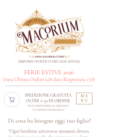
EMPORIO POETICO DEI GIOCATTOLI
FERIE ESTIVE 2026
Data Ultima Ordini 6/8 data Riapertura 17/8
SPEDIZIONE GRATUITA
ME
OLTRE € 59 DI ORDINE​
NU
NON DISPONIBILE IL SERVIZIO
"CONFEZIONE REGALO"
Di cosa ha bisogno oggi tuo figlio?
"Ogni bambino attraversa momenti diversi.