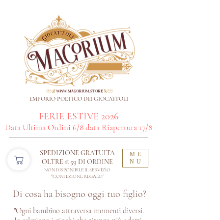
EMPORIO POETICO DEI GIOCATTOLI
FERIE ESTIVE 2026
Data Ultima Ordini 6/8 data Riapertura 17/8
SPEDIZIONE GRATUITA
ME
OLTRE € 59 DI ORDINE​
NU
NON DISPONIBILE IL SERVIZIO
"CONFEZIONE REGALO"
Di cosa ha bisogno oggi tuo figlio?
"Ogni bambino attraversa momenti diversi.