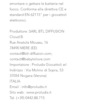
smontare o gettare le batterie nel
fuoco. Conforme alla direttiva CE e
standard EN 62115" per i giocattoli
elettronici.
Produttore :SARL BTL DIFFUSION
Cloud B.
Rue Anatole Moussu, 16
78490 MERE (EE)
contact@btl-diffusion.com;
contact@babytolove.com
Importatore : Proludis Giocattoli srl
Indirizzo : Via Molino di Sopra, 53
37054 Nogara (Verona)
ITALIA
Email :
info@proludis.it
Sito web :
www.proludis.it
Tel. (+39) 0442.88.715