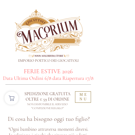
EMPORIO POETICO DEI GIOCATTOLI
FERIE ESTIVE 2026
Data Ultima Ordini 6/8 data Riapertura 17/8
SPEDIZIONE GRATUITA
ME
OLTRE € 59 DI ORDINE​
NU
NON DISPONIBILE IL SERVIZIO
"CONFEZIONE REGALO"
Di cosa ha bisogno oggi tuo figlio?
"Ogni bambino attraversa momenti diversi.