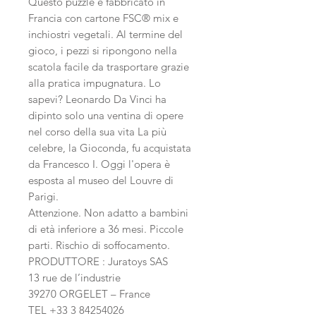
Questo puzzle è fabbricato in
Francia con cartone FSC® mix e
inchiostri vegetali. Al termine del
gioco, i pezzi si ripongono nella
scatola facile da trasportare grazie
alla pratica impugnatura. Lo
sapevi? Leonardo Da Vinci ha
dipinto solo una ventina di opere
nel corso della sua vita La più
celebre, la Gioconda, fu acquistata
da Francesco I. Oggi l'opera è
esposta al museo del Louvre di
Parigi.
Attenzione. Non adatto a bambini
di età inferiore a 36 mesi. Piccole
parti. Rischio di soffocamento.
PRODUTTORE : Juratoys SAS
13 rue de l’industrie
39270 ORGELET – France
TEL +33 3 84254026