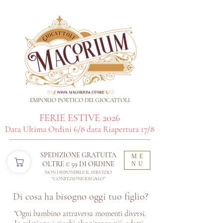
EMPORIO POETICO DEI GIOCATTOLI
FERIE ESTIVE 2026
Data Ultima Ordini 6/8 data Riapertura 17/8
SPEDIZIONE GRATUITA
ME
OLTRE € 59 DI ORDINE​
NU
NON DISPONIBILE IL SERVIZIO
"CONFEZIONE REGALO"
Di cosa ha bisogno oggi tuo figlio?
"Ogni bambino attraversa momenti diversi.