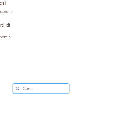
osi
trazione
ti di
onomia