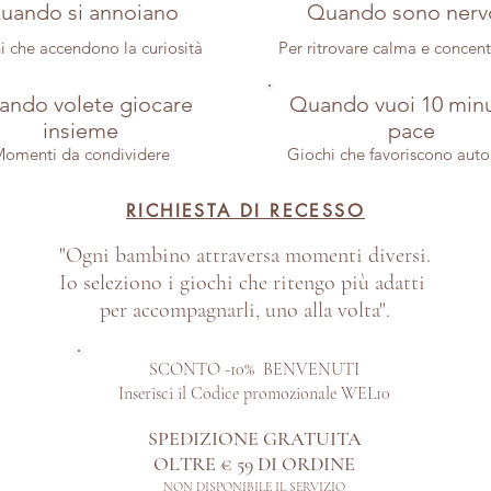
uando si annoiano
Quando sono nerv
i che accendono la curiosità
Per ritrovare calma e concen
ndo volete giocare
Quando vuoi 10 minu
insieme
pace
omenti da condividere
Giochi che favoriscono aut
RICHIESTA DI RECESSO
"Ogni bambino attraversa momenti diversi.
Io seleziono i giochi che ritengo più adatti
per accompagnarli, uno alla volta".
SCONTO -10% BENVENUTI
Inserisci il Codice promozionale WEL10
SPEDIZIONE GRATUITA
OLTRE € 59 DI ORDINE​
NON DISPONIBILE IL SERVIZIO