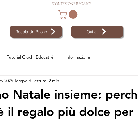
"CONFEZIONE REGALO"
Regala Un Buono
Outlet
Tutorial Giochi Educativi
Informazione
ov 2025
Tempo di lettura: 2 min
mo Natale insieme: perché
 il regalo più dolce per