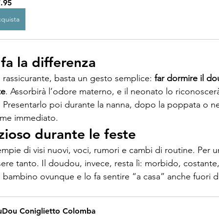
.95
quista
 fa la differenza
 rassicurante, basta un gesto semplice: 
far dormire il do
te
. Assorbirà l’odore materno, e il neonato lo riconosce
e. Presentarlo poi durante la nanna, dopo la poppata o n
ame immediato.
zioso durante le feste
iempie di visi nuovi, voci, rumori e cambi di routine. Per 
re tanto. Il doudou, invece, resta lì: morbido, costante,
 bambino ovunque e lo fa sentire “a casa” anche fuori da
Dou Coniglietto Colomba