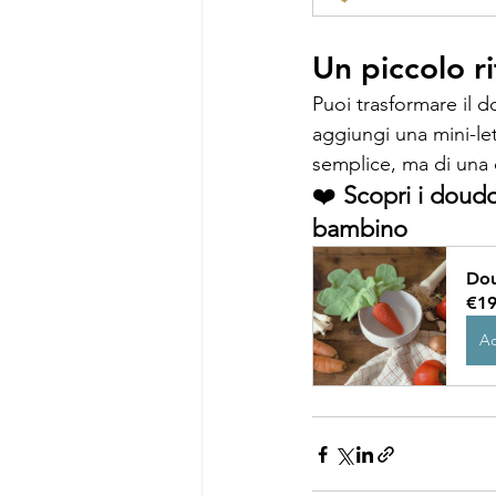
Un piccolo ri
Puoi trasformare il d
aggiungi una mini-le
semplice, ma di una d
❤️ 
Scopri i doudo
bambino
Dou
€19
Ac