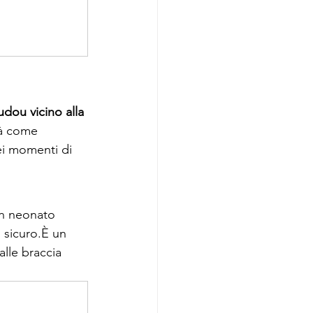
udou vicino alla 
rà come 
ei momenti di 
un neonato 
 sicuro.È un 
lle braccia 