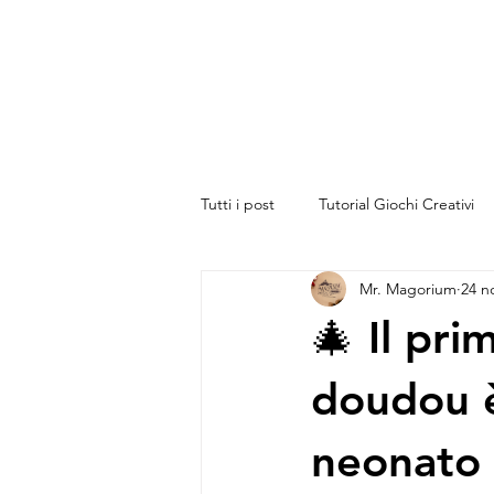
Tutti i post
Tutorial Giochi Creativi
Mr. Magorium
24 n
Appunti dalla Bottega
🎄 Il pri
doudou è
neonato