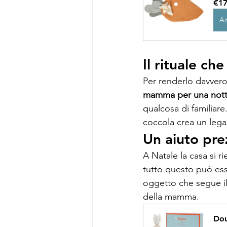
€17
Ac
Il rituale che
Per renderlo davvero
mamma per una not
qualcosa di familiar
coccola crea un leg
Un aiuto pre
A Natale la casa si r
tutto questo può esse
oggetto che segue il
della mamma.
Dou