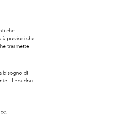
nti che 
più preziosi che 
he trasmette 
Ha bisogno di 
nto. Il doudou 
lce.