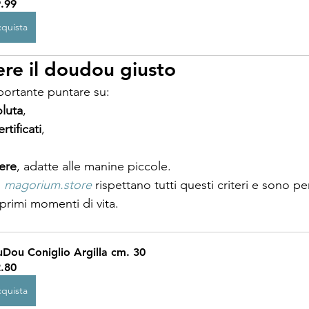
.99
quista
re il doudou giusto
mportante puntare su:
luta
,
rtificati
,
ere
, adatte alle manine piccole.
 
magorium.store
 rispettano tutti questi criteri e sono pe
rimi momenti di vita.
Dou Coniglio Argilla cm. 30
.80
quista