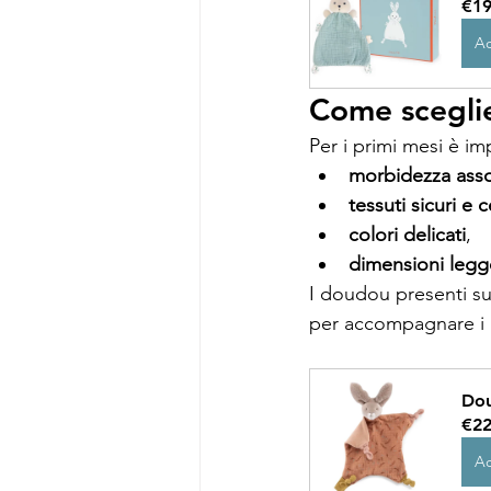
€19
Ac
Come sceglie
Per i primi mesi è i
morbidezza asso
tessuti sicuri e ce
colori delicati
,
dimensioni legg
I doudou presenti su
per accompagnare i p
Dou
€22
Ac