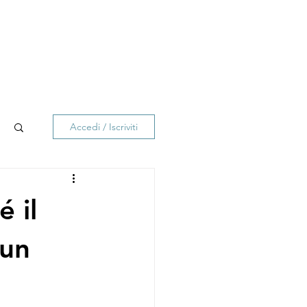
Accedi / Iscriviti
 il
 un