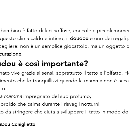
 bambino è fatto di luci soffuse, coccole e piccoli mome
 questo clima caldo e intimo, il 
doudou
 è uno dei regali 
gliere: non è un semplice giocattolo, ma un oggetto c
icurazione
.
udou è così importante?
ato vive grazie ai sensi, soprattutto il tatto e l’olfatto. 
ferimento che lo tranquillizzi quando la mamma non è acca
to:
lla mamma
 impregnato del suo profumo,
bido che calma durante i risvegli notturni,
 da stringere che aiuta a sviluppare il tatto in modo do
Dou Coniglietto