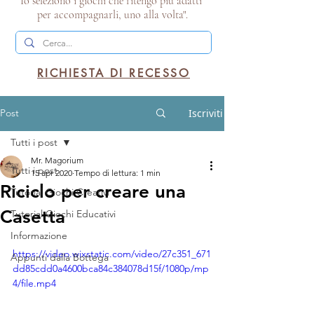
Io seleziono i giochi che ritengo più adatti
per accompagnarli, uno alla volta".
RICHIESTA DI RECESSO
Post
Iscriviti
Tutti i post
Mr. Magorium
Tutti i post
15 apr 2020
Tempo di lettura: 1 min
Riciclo per creare una
Tutorial Giochi Creativi
Casetta
Tutorial Giochi Educativi
Informazione
https://video.wixstatic.com/video/27c351_671
Appunti dalla Bottega
dd85cdd0a4600bca84c384078d15f/1080p/mp
4/file.mp4