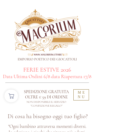
EMPORIO POETICO DEI GIOCATTOLI
FERIE ESTIVE 2026
Data Ultima Ordini 6/8 data Riapertura 17/8
SPEDIZIONE GRATUITA
ME
OLTRE € 59 DI ORDINE​
NU
NON DISPONIBILE IL SERVIZIO
"CONFEZIONE REGALO"
Di cosa ha bisogno oggi tuo figlio?
"Ogni bambino attraversa momenti diversi.