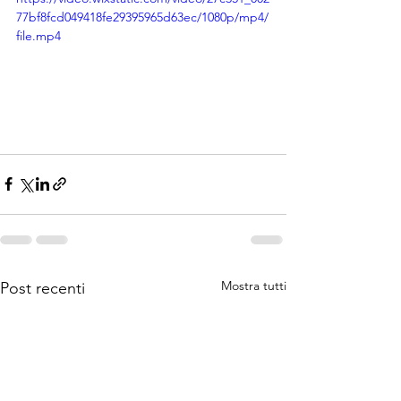
77bf8fcd049418fe29395965d63ec/1080p/mp4/
file.mp4
Mostra tutti
Post recenti