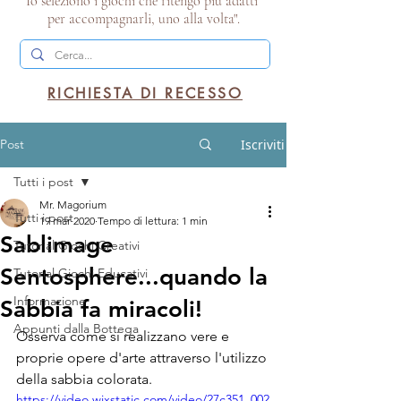
Io seleziono i giochi che ritengo più adatti
per accompagnarli, uno alla volta".
RICHIESTA DI RECESSO
Post
Iscriviti
Tutti i post
Mr. Magorium
Tutti i post
19 mar 2020
Tempo di lettura: 1 min
Sablimage
Tutorial Giochi Creativi
Sentosphere...quando la
Tutorial Giochi Educativi
Informazione
Sabbia fa miracoli!
Appunti dalla Bottega
Osserva come si realizzano vere e 
proprie opere d'arte attraverso l'utilizzo 
della sabbia colorata.
https://video.wixstatic.com/video/27c351_002