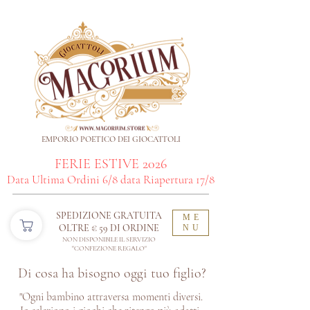
EMPORIO POETICO DEI GIOCATTOLI
FERIE ESTIVE 2026
Data Ultima Ordini 6/8 data Riapertura 17/8
SPEDIZIONE GRATUITA
ME
OLTRE € 59 DI ORDINE​
NU
NON DISPONIBILE IL SERVIZIO
"CONFEZIONE REGALO"
Di cosa ha bisogno oggi tuo figlio?
"Ogni bambino attraversa momenti diversi.