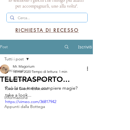
Io seleziono i giochi che ritengo più adatti
per accompagnarli, uno alla volta".
RICHIESTA DI RECESSO
Post
Iscriviti
Tutti i post
Mr. Magorium
Tutti i post
18 mar 2020
Tempo di lettura: 1 min
TELETRASPORTO...
Tutorial Giochi Creativi
Può la tua mente compiere magie? 
Tutorial Giochi Educativi
take a look...
Informazione
https://vimeo.com/36817942
Appunti dalla Bottega