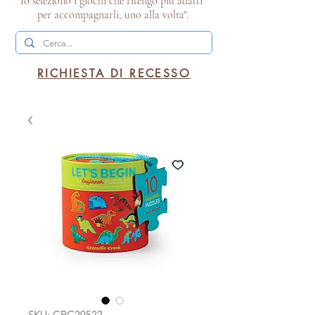
Io seleziono i giochi che ritengo più adatti
per accompagnarli, uno alla volta".
RICHIESTA DI RECESSO
SKU: CRC29522