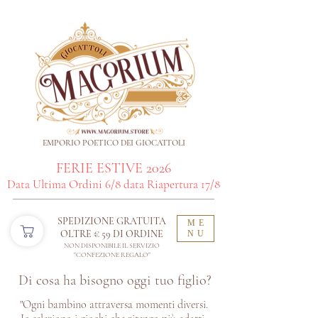
EMPORIO POETICO DEI GIOCATTOLI
FERIE ESTIVE 2026
Data Ultima Ordini 6/8 data Riapertura 17/8
SPEDIZIONE GRATUITA
ME
OLTRE € 59 DI ORDINE​
NU
NON DISPONIBILE IL SERVIZIO
"CONFEZIONE REGALO"
Di cosa ha bisogno oggi tuo figlio?
"Ogni bambino attraversa momenti diversi.