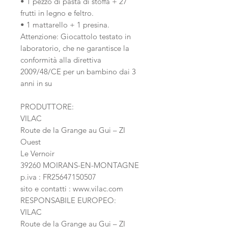
• 1 pezzo di pasta di stoffa + 27
frutti in legno e feltro.
• 1 mattarello + 1 presina.
Attenzione: Giocattolo testato in
laboratorio, che ne garantisce la
conformità alla direttiva
2009/48/CE per un bambino dai 3
anni in su
PRODUTTORE:
VILAC
Route de la Grange au Gui – ZI
Ouest
Le Vernoir
39260 MOIRANS-EN-MONTAGNE
p.iva : FR25647150507
sito e contatti : www.vilac.com
RESPONSABILE EUROPEO:
VILAC
Route de la Grange au Gui – ZI