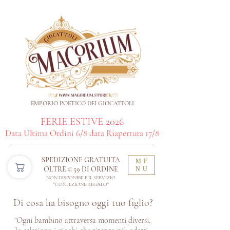
EMPORIO POETICO DEI GIOCATTOLI
FERIE ESTIVE 2026
Data Ultima Ordini 6/8 data Riapertura 17/8
SPEDIZIONE GRATUITA
ME
OLTRE € 59 DI ORDINE​
NU
NON DISPONIBILE IL SERVIZIO
"CONFEZIONE REGALO"
Di cosa ha bisogno oggi tuo figlio?
"Ogni bambino attraversa momenti diversi.