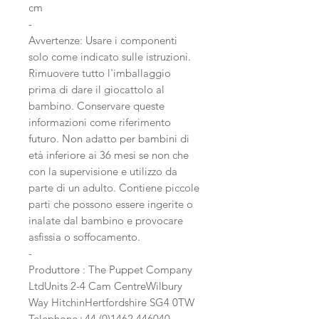
cm
-
Avvertenze: Usare i componenti
solo come indicato sulle istruzioni.
Rimuovere tutto l'imballaggio
prima di dare il giocattolo al
bambino. Conservare queste
informazioni come riferimento
futuro. Non adatto per bambini di
età inferiore ai 36 mesi se non che
con la supervisione e utilizzo da
parte di un adulto. Contiene piccole
parti che possono essere ingerite o
inalate dal bambino e provocare
asfissia o soffocamento.
-
Produttore : The Puppet Company
LtdUnits 2-4 Cam CentreWilbury
Way HitchinHertfordshire SG4 0TW
Telephone+44 (0)1462 446040