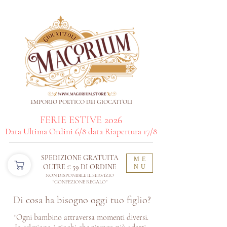
EMPORIO POETICO DEI GIOCATTOLI
FERIE ESTIVE 2026
Data Ultima Ordini 6/8 data Riapertura 17/8
SPEDIZIONE GRATUITA
ME
OLTRE € 59 DI ORDINE​
NU
NON DISPONIBILE IL SERVIZIO
"CONFEZIONE REGALO"
Di cosa ha bisogno oggi tuo figlio?
"Ogni bambino attraversa momenti diversi.