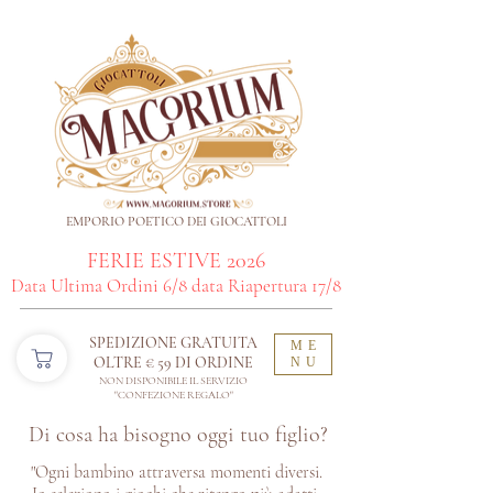
EMPORIO POETICO DEI GIOCATTOLI
FERIE ESTIVE 2026
Data Ultima Ordini 6/8 data Riapertura 17/8
SPEDIZIONE GRATUITA
ME
OLTRE € 59 DI ORDINE​
NU
NON DISPONIBILE IL SERVIZIO
"CONFEZIONE REGALO"
Di cosa ha bisogno oggi tuo figlio?
"Ogni bambino attraversa momenti diversi.