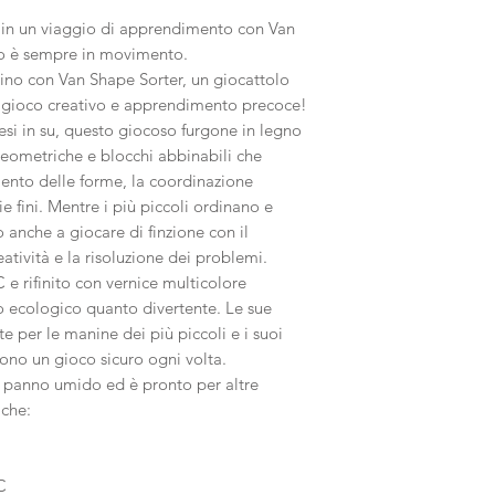
 in un viaggio di apprendimento con Van
to è sempre in movimento.
bino con Van Shape Sorter, un giocattolo
e gioco creativo e apprendimento precoce!
si in su, questo giocoso furgone in legno
eometriche e blocchi abbinabili che
mento delle forme, la coordinazione
 fini. Mentre i più piccoli ordinano e
 anche a giocare di finzione con il
atività e la risoluzione dei problemi.
C e rifinito con vernice multicolore
o ecologico quanto divertente. Le sue
 per le manine dei più piccoli e i suoi
cono un gioco sicuro ogni volta.
n panno umido ed è pronto per altre
iche:
C