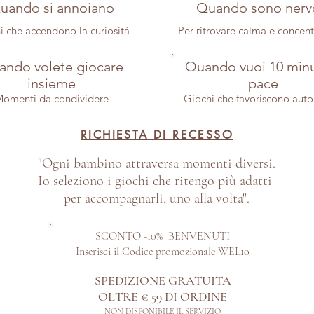
uando si annoiano
Quando sono nerv
i che accendono la curiosità
Per ritrovare calma e concen
ndo volete giocare
Quando vuoi 10 minu
insieme
pace
omenti da condividere
Giochi che favoriscono aut
RICHIESTA DI RECESSO
"Ogni bambino attraversa momenti diversi.
Io seleziono i giochi che ritengo più adatti
per accompagnarli, uno alla volta".
SCONTO -10% BENVENUTI
Inserisci il Codice promozionale WEL10
SPEDIZIONE GRATUITA
OLTRE € 59 DI ORDINE​
NON DISPONIBILE IL SERVIZIO