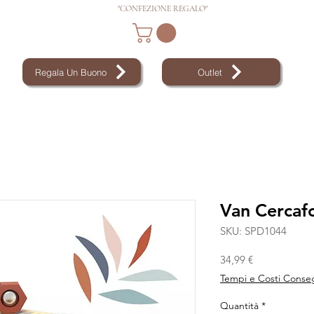
"CONFEZIONE REGALO"
Regala Un Buono
Outlet
Van Cercaf
SKU: SPD1044
Prezzo
34,99 €
Tempi e Costi Conse
Quantità
*