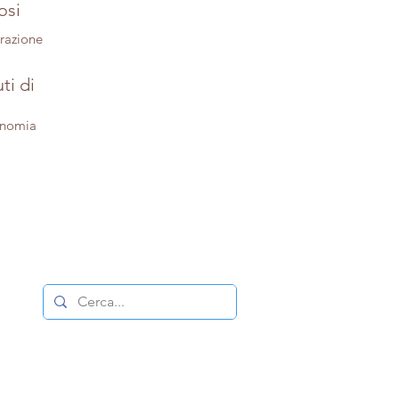
osi
trazione
ti di
onomia