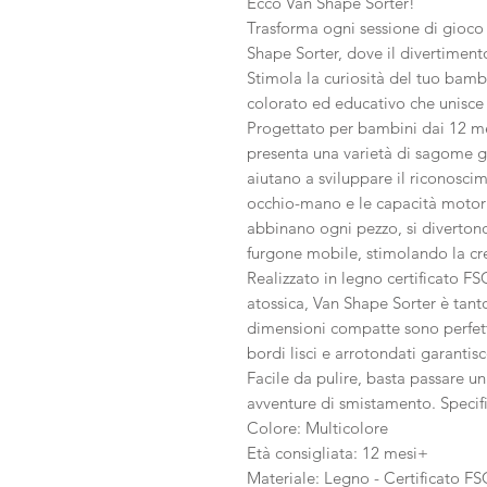
Ecco Van Shape Sorter!
Trasforma ogni sessione di gioco
Shape Sorter, dove il divertimen
Stimola la curiosità del tuo bam
colorato ed educativo che unisc
Progettato per bambini dai 12 me
presenta una varietà di sagome g
aiutano a sviluppare il riconosci
occhio-mano e le capacità motorie
abbinano ogni pezzo, si divertono
furgone mobile, stimolando la cre
Realizzato in legno certificato FS
atossica, Van Shape Sorter è tant
dimensioni compatte sono perfette
bordi lisci e arrotondati garantis
Facile da pulire, basta passare u
avventure di smistamento. Specif
Colore: Multicolore
Età consigliata: 12 mesi+
Materiale: Legno - Certificato FS