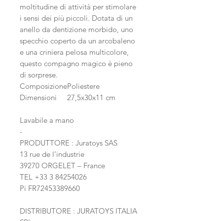
moltitudine di attività per stimolare
i sensi dei più piccoli. Dotata di un
anello da dentizione morbido, uno
specchio coperto da un arcobaleno
e una criniera pelosa multicolore,
questo compagno magico è pieno
di sorprese.
Composizione
Poliestere
Dimensioni
27,5x30x11 cm
Lavabile a mano
-
PRODUTTORE : Juratoys SAS
13 rue de l’industrie
39270 ORGELET – France
TEL +33 3 84254026
Pi FR72453389660
DISTRIBUTORE : JURATOYS ITALIA