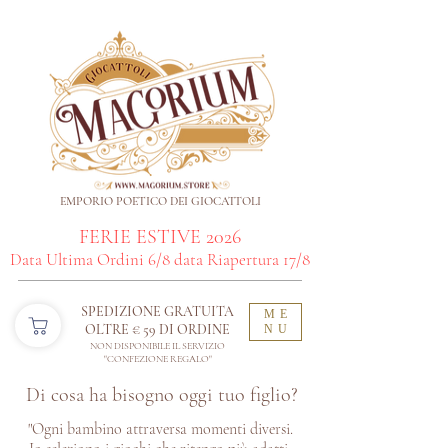
EMPORIO POETICO DEI GIOCATTOLI
FERIE ESTIVE 2026
Data Ultima Ordini 6/8 data Riapertura 17/8
SPEDIZIONE GRATUITA
ME
OLTRE € 59 DI ORDINE​
NU
NON DISPONIBILE IL SERVIZIO
"CONFEZIONE REGALO"
Di cosa ha bisogno oggi tuo figlio?
"Ogni bambino attraversa momenti diversi.