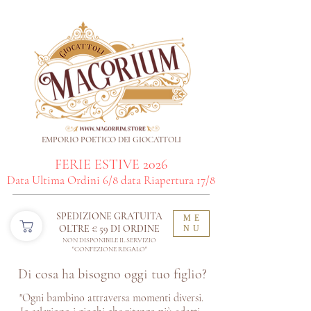
EMPORIO POETICO DEI GIOCATTOLI
FERIE ESTIVE 2026
Data Ultima Ordini 6/8 data Riapertura 17/8
SPEDIZIONE GRATUITA
ME
OLTRE € 59 DI ORDINE​
NU
NON DISPONIBILE IL SERVIZIO
"CONFEZIONE REGALO"
Di cosa ha bisogno oggi tuo figlio?
"Ogni bambino attraversa momenti diversi.