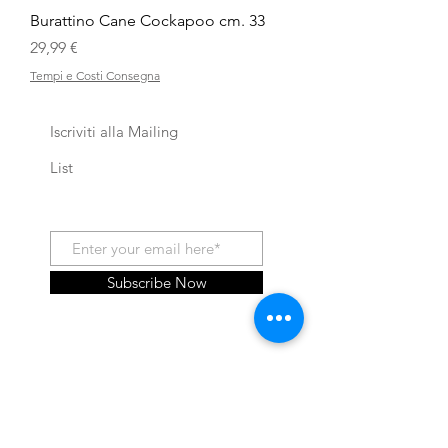
Burattino Cane Cockapoo cm. 33
Prezzo
29,99 €
Tempi e Costi Consegna
Iscriviti alla Mailing
List
Subscribe Now
Shop
About Us