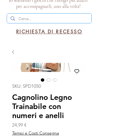
Io seleziono i giochi che ritengo più adatti
per accompagnarli, uno alla volta".
RICHIESTA DI RECESSO
SKU: SPD1050
Cagnolino Legno
Trainabile con
numeri e anelli
Prezzo
24,99 €
Tempi e Costi Consegna