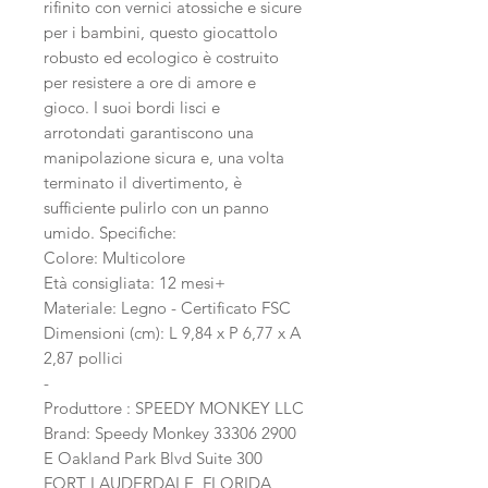
rifinito con vernici atossiche e sicure
per i bambini, questo giocattolo
robusto ed ecologico è costruito
per resistere a ore di amore e
gioco. I suoi bordi lisci e
arrotondati garantiscono una
manipolazione sicura e, una volta
terminato il divertimento, è
sufficiente pulirlo con un panno
umido. Specifiche:
Colore: Multicolore
Età consigliata: 12 mesi+
Materiale: Legno - Certificato FSC
Dimensioni (cm): L 9,84 x P 6,77 x A
2,87 pollici
-
Produttore : SPEEDY MONKEY LLC
Brand: Speedy Monkey 33306 2900
E Oakland Park Blvd Suite 300
FORT LAUDERDALE, FLORIDA