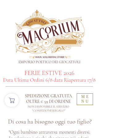
EMPORIO POETICO DEI GIOCATTOLI
FERIE ESTIVE 2026
Data Ultima Ordini 6/8 data Riapertura 17/8
SPEDIZIONE GRATUITA
ME
OLTRE € 59 DI ORDINE​
NU
NON DISPONIBILE IL SERVIZIO
"CONFEZIONE REGALO"
Di cosa ha bisogno oggi tuo figlio?
"Ogni bambino attraversa momenti diversi.