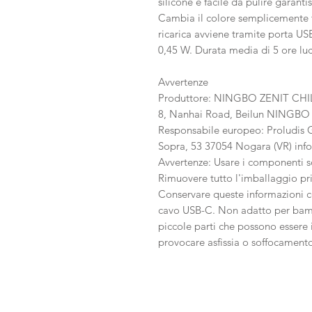
silicone e facile da pulire garanti
Cambia il colore semplicemente 
ricarica avviene tramite porta USB
0,45 W. Durata media di 5 ore luc
Avvertenze
Produttore: NINGBO ZENIT CH
8, Nanhai Road, Beilun NINGBO 
Responsabile europeo: Proludis G
Sopra, 53 37054 Nogara (VR) info
Avvertenze: Usare i componenti so
Rimuovere tutto l'imballaggio pr
Conservare queste informazioni co
cavo USB-C. Non adatto per bambi
piccole parti che possono essere 
provocare asfissia o soffocament