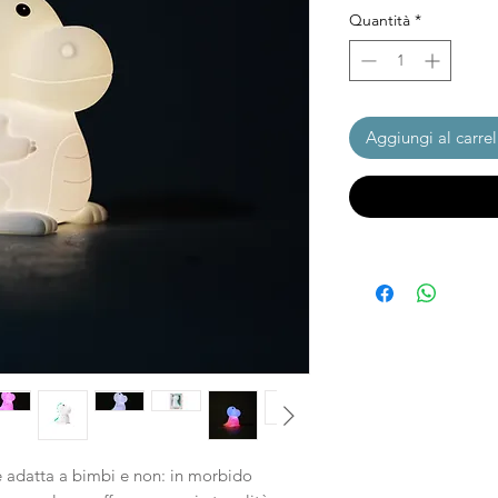
Quantità
*
Aggiungi al carrel
e adatta a bimbi e non: in morbido