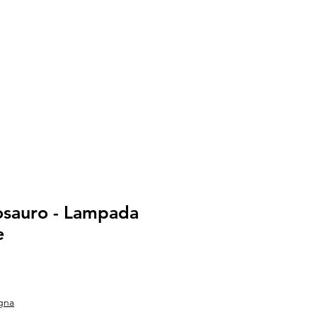
nosauro - Lampada
e
gna