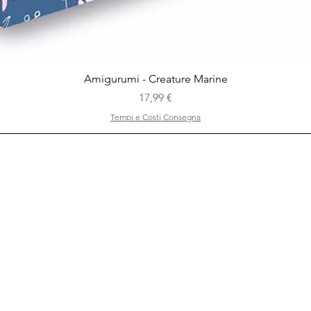
Vista rapida
Amigurumi - Creature Marine
Prezzo
17,99 €
Tempi e Costi Consegna