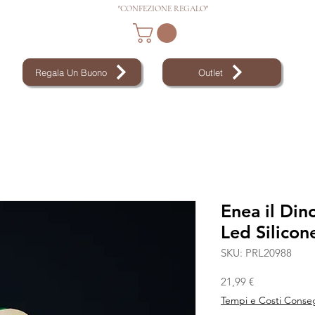
"CONFEZIONE REGALO"
Regala Un Buono
Outlet
Enea il Di
Led Silicon
SKU: PRL20988
Prezzo
21,99 €
Tempi e Costi Conse