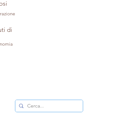
osi
trazione
ti di
onomia