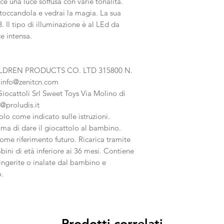
sce una luce soffusa con varie tonalità.
toccandola e vedrai la magia. La sua
. Il tipo di illuminazione è al LEd da
e intensa.
ILDREN PRODUCTS CO. LTD 315800 N.
info@zenitcn.com
iocattoli Srl Sweet Toys Via Molino di
@proludis.it
lo come indicato sulle istruzioni.
ima di dare il giocattolo al bambino.
me riferimento futuro. Ricarica tramite
ni di età inferiore ai 36 mesi. Contiene
ingerite o inalate dal bambino e
o.
Prodotti correlati