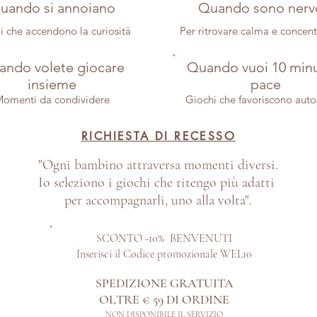
uando si annoiano
Quando sono nerv
i che accendono la curiosità
Per ritrovare calma e concen
ndo volete giocare
Quando vuoi 10 minu
insieme
pace
omenti da condividere
Giochi che favoriscono aut
RICHIESTA DI RECESSO
"Ogni bambino attraversa momenti diversi.
Io seleziono i giochi che ritengo più adatti
per accompagnarli, uno alla volta".
SCONTO -10% BENVENUTI
Inserisci il Codice promozionale WEL10
SPEDIZIONE GRATUITA
OLTRE € 59 DI ORDINE​
NON DISPONIBILE IL SERVIZIO