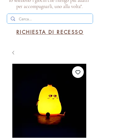
Io seleziono i giochi che ritengo più adatti
per accompagnarli, uno alla volta".
RICHIESTA DI RECESSO