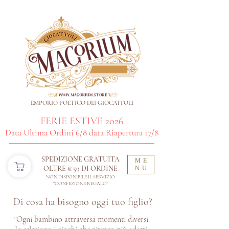
EMPORIO POETICO DEI GIOCATTOLI
FERIE ESTIVE 2026
Data Ultima Ordini 6/8 data Riapertura 17/8
SPEDIZIONE GRATUITA
ME
OLTRE € 59 DI ORDINE​
NU
NON DISPONIBILE IL SERVIZIO
"CONFEZIONE REGALO"
Di cosa ha bisogno oggi tuo figlio?
"Ogni bambino attraversa momenti diversi.