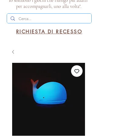
Io seleziono i giochi che ritengo più adatti
per accompagnarli, uno alla volta".
RICHIESTA DI RECESSO