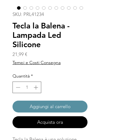
SKU: PRL41234
Tecla la Balena -
Lampada Led
Silicone
Prezzo
21,99 €
Tempi e Costi Consegna
Quantità
*
Aggiungi al carrello
Acquista ora
Tecla la Balena è una soluzione