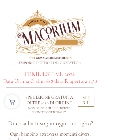
EMPORIO POETICO DEI GIOCATTOLI
FERIE ESTIVE 2026
Data Ultima Ordini 6/8 data Riapertura 17/8
SPEDIZIONE GRATUITA
ME
OLTRE € 59 DI ORDINE​
NU
NON DISPONIBILE IL SERVIZIO
"CONFEZIONE REGALO"
Di cosa ha bisogno oggi tuo figlio?
"Ogni bambino attraversa momenti diversi.